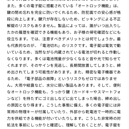
また、多くの電子錠に搭載されている「オートロック機能」は、
鍵の閉め忘れを完全に防いでくれるため、防犯面での安心感が格
段に向上します。鍵穴が存在しないため、ピッキングによる不正
解錠のリスクもありません。製品によっては、誰がいつ出入りし
たかの履歴を確認できる機能もあり、お子様の帰宅確認などにも
役立ちます。では、注意すべきデメリットとは何でしょうか。最
も代表的なのが、「電池切れ」のリスクです。電子錠は電気で動
いているため、当然ながら内蔵されている電池が切れると作動し
なくなります。多くは電池残量が少なくなると音や光で知らせて
くれますが、そのサインを見逃し、長期間放置してしまうと、締
め出されてしまう可能性があります。また、精密な電子機器であ
るため、「電子部品の故障」というリスクもゼロではありませ
ん。大雨や結露など、水分に弱い製品もあります。そして、便利
なオートロック機能も、うっかり鍵（カードキーやスマートフォ
ンなど）を持たずにゴミ出しなどに出てしまった場合、締め出し
の原因となり得ます。こうした事態に備え、多くの電子錠には非
常用の物理キーが付属していたり、外部から乾電池で一時的に電
力を供給できる機能が付いていたりします。こうした非常時の対
処法を事前にしっかりと確認し、理解しておくことが、電子錠を