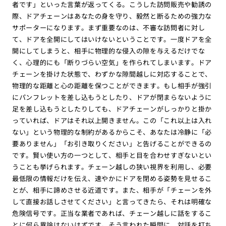
者です」といった言葉が返ってくる。こうした訪問販売や勧誘の
際、ドアチェーンはあなたの身を守り、毅然と断るための強力な
サポーターになります。まず重要なのは、不審な訪問者に対し
て、ドアを全開にしてはいけないということです。一度ドアを全
開にしてしまうと、相手に物理的な侵入の隙を与えるだけでな
く、心理的にも「断りづらい空気」を作られてしまいます。ドア
チェーンを掛けた状態で、わずかな隙間越しに対応することで、
物理的な距離と心の距離を保つことができます。もし相手が強引
にパンフレットを差し込もうとしたり、ドアが閉まらないように
足を差し込もうとしたりしても、ドアチェーンがしっかりと掛か
っていれば、ドアはそれ以上開きません。この「これ以上は入れ
ない」という物理的な制約があるからこそ、あなたは冷静に「必
要ありません」「お引き取りください」と告げることができるの
です。賢い使い方の一つとして、相手と目を合わせすぎないとい
うことも挙げられます。チェーン越しの狭い視界を利用し、必要
最低限の情報だけを伝え、速やかにドアを閉める姿勢を見せるこ
とが、相手に諦めさせる近道です。また、相手が「チェーンを外
して直接お話しさせてください」と言ってきたら、それは明確な
危険信号です。正当な業者であれば、チェーン越しに話をするこ
とに何ら異論はないはずです。そう言われた瞬間に、対話を打ち