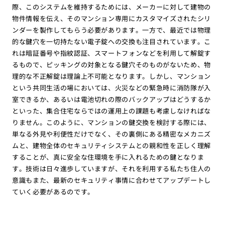
際、このシステムを維持するためには、メーカーに対して建物の
物件情報を伝え、そのマンション専用にカスタマイズされたシリ
ンダーを製作してもらう必要があります。一方で、最近では物理
的な鍵穴を一切持たない電子錠への交換も注目されています。こ
れは暗証番号や指紋認証、スマートフォンなどを利用して解錠す
るもので、ピッキングの対象となる鍵穴そのものがないため、物
理的な不正解錠は理論上不可能となります。しかし、マンション
という共同生活の場においては、火災などの緊急時に消防隊が入
室できるか、あるいは電池切れの際のバックアップはどうするか
といった、集合住宅ならではの運用上の課題も考慮しなければな
りません。このように、マンションの鍵交換を検討する際には、
単なる外見や利便性だけでなく、その裏側にある精密なメカニズ
ムと、建物全体のセキュリティシステムとの親和性を正しく理解
することが、真に安全な住環境を手に入れるための鍵となりま
す。技術は日々進歩していますが、それを利用する私たち住人の
意識もまた、最新のセキュリティ事情に合わせてアップデートし
ていく必要があるのです。