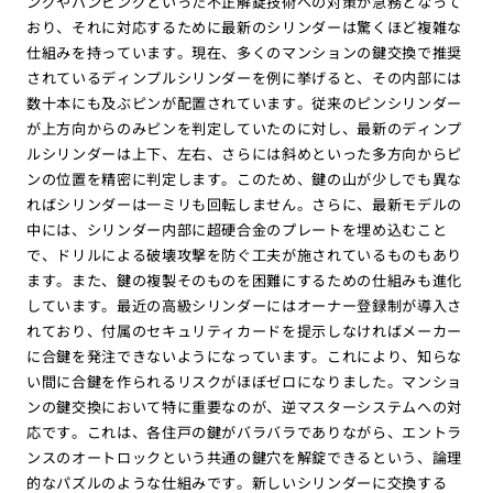
ングやバンピングといった不正解錠技術への対策が急務となって
おり、それに対応するために最新のシリンダーは驚くほど複雑な
仕組みを持っています。現在、多くのマンションの鍵交換で推奨
されているディンプルシリンダーを例に挙げると、その内部には
数十本にも及ぶピンが配置されています。従来のピンシリンダー
が上方向からのみピンを判定していたのに対し、最新のディンプ
ルシリンダーは上下、左右、さらには斜めといった多方向からピ
ンの位置を精密に判定します。このため、鍵の山が少しでも異な
ればシリンダーは一ミリも回転しません。さらに、最新モデルの
中には、シリンダー内部に超硬合金のプレートを埋め込むこと
で、ドリルによる破壊攻撃を防ぐ工夫が施されているものもあり
ます。また、鍵の複製そのものを困難にするための仕組みも進化
しています。最近の高級シリンダーにはオーナー登録制が導入さ
れており、付属のセキュリティカードを提示しなければメーカー
に合鍵を発注できないようになっています。これにより、知らな
い間に合鍵を作られるリスクがほぼゼロになりました。マンショ
ンの鍵交換において特に重要なのが、逆マスターシステムへの対
応です。これは、各住戸の鍵がバラバラでありながら、エントラ
ンスのオートロックという共通の鍵穴を解錠できるという、論理
的なパズルのような仕組みです。新しいシリンダーに交換する