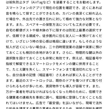
は紛失防止タグ（AirTagなど）を装着することをお勧めします。
スマートフォンのアプリで現在の位置を確認でき、近くにあれば
音を鳴らして探すことができるため、カバンの奥深くに紛れ込ん
だ場合や、外出先での置き忘れに対して極めて強力な対策となり
ます。また、スペアキーの保管方法についても工夫が必要です。
自宅の郵便ポストや植木鉢の下に隠すのは防犯上最悪の選択です
が、信頼できる親戚や、徒歩圏内に住む友人に一本預けておくだ
けで、いざという時の安心感は格段に違います。もしそのような
知人が近くにいない場合は、二十四時間営業の店舗や実家に預け
ておくことも検討の余地があります。さらに、物理的な鍵以外の
選択肢を設けておくことも非常に有効です。例えば、暗証番号や
指紋で解錠できるスマートロックをメインの鍵に併用すること
で、たとえ鍵を失くし、スマートフォンまで電池切れになって
も、自分自身の記憶（暗証番号）さえあれば家に入ることができ
ます。最近のスマートロックは、既存のドアを傷つけずに取り付
けられるものが多いため、賃貸物件でも導入が容易です。また、
万が一業者を呼ばなければならなくなった時のために、信頼でき
る鍵業者の連絡先を事前に調べ、電話帳に登録しておくことも忘
れてはいけません。広告で「最安値」を謳いながら、現場で法外
な料金を請求する悪質な業者も存在するため、地域の評判を確認