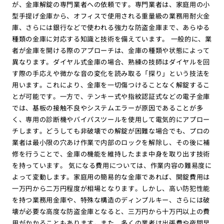
が、金庫解錠の専門業者への依頼です。専門業者は、家庭用の小
型手提げ金庫から、オフィスで使用される重量級の業務用耐火金
庫、さらには銀行などで使われる強力な防盗金庫まで、あらゆる
種類の金庫に対応する知識と技術を備えています。 一般的に、業
者が金庫を開ける際のアプローチは、金庫の種類や状態によって
異なります。ダイヤル式金庫の場合、熟練の技師はダイヤルを回
す際の手応えや微かな音の変化を読み取る「探り」という技法を
用います。これにより、金庫を一切傷つけることなく解錠するこ
とが可能です。一方で、テンキー式や指紋認証式などの電子金庫
では、基板の接触不良やシステムエラーが原因であることが多
く、専用の診断機やバイパスツールを使用して電気的にアプロー
チします。どうしても非破壊での解錠が困難な場合でも、プロの
業者は最小限の穴あけ作業で内部のロックを解除し、その後に補
修を行うことで、金庫の機能を維持したまま中身を取り出す技術
を持っています。 気になる費用については、作業内容の難易度に
よって変動します。家庭用の簡易的な金庫であれば、開錠費用は
一万円から二万円程度が相場となります。しかし、高い防犯性能
を持つ業務用金庫や、特殊な構造のディンプルキー、さらには破
壊が必要な高度な防盗金庫となると、三万円から十万円以上の費
用がかかることもあります。また、多くの業者は出張費や夜間早