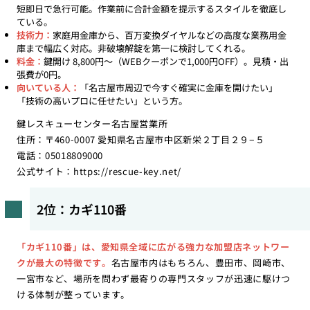
短即日で急行可能。作業前に合計金額を提示するスタイルを徹底し
ている。
技術力：
家庭用金庫から、百万変換ダイヤルなどの高度な業務用金
庫まで幅広く対応。非破壊解錠を第一に検討してくれる。
料金：
鍵開け 8,800円〜（WEBクーポンで1,000円OFF）。見積・出
張費が0円。
向いている人：
「名古屋市周辺で今すぐ確実に金庫を開けたい」
「技術の高いプロに任せたい」という方。
鍵レスキューセンター名古屋営業所
住所：〒460-0007 愛知県名古屋市中区新栄２丁目２９−５
電話：05018809000
公式サイト：
https://rescue-key.net/
2位：カギ110番
「カギ110番」は、愛知県全域に広がる強力な加盟店ネットワー
クが最大の特徴です。
名古屋市内はもちろん、豊田市、岡崎市、
一宮市など、場所を問わず最寄りの専門スタッフが迅速に駆けつ
ける体制が整っています。