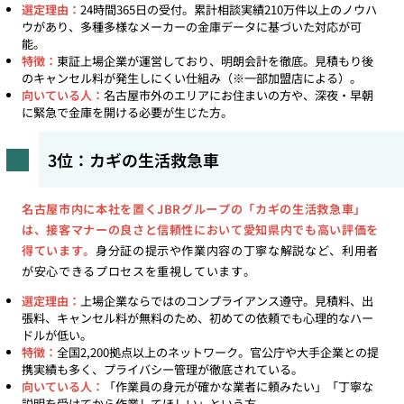
選定理由：
24時間365日の受付。累計相談実績210万件以上のノウハ
ウがあり、多種多様なメーカーの金庫データに基づいた対応が可
能。
特徴：
東証上場企業が運営しており、明朗会計を徹底。見積もり後
のキャンセル料が発生しにくい仕組み（※一部加盟店による）。
向いている人：
名古屋市外のエリアにお住まいの方や、深夜・早朝
に緊急で金庫を開ける必要が生じた方。
3位：カギの生活救急車
名古屋市内に本社を置くJBRグループの「カギの生活救急車」
は、接客マナーの良さと信頼性において愛知県内でも高い評価を
得ています。
身分証の提示や作業内容の丁寧な解説など、利用者
が安心できるプロセスを重視しています。
選定理由：
上場企業ならではのコンプライアンス遵守。見積料、出
張料、キャンセル料が無料のため、初めての依頼でも心理的なハー
ドルが低い。
特徴：
全国2,200拠点以上のネットワーク。官公庁や大手企業との提
携実績も多く、プライバシー管理が徹底されている。
向いている人：
「作業員の身元が確かな業者に頼みたい」「丁寧な
説明を受けてから作業してほしい」という方。