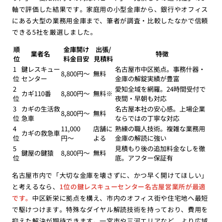
軸で評価した結果です。家庭用の小型金庫から、銀行やオフィス
にある大型の業務用金庫まで、筆者が調査・比較したなかで信頼
できる5社を厳選しました。
順
金庫開け
出張/
業者名
特徴
位
料金目安
見積料
1
鍵レスキュー
名古屋市中区拠点。事務什器・
8,800円〜
無料
位
センター
金庫の解錠実績が豊富
2
愛知全域を網羅。24時間受付で
カギ110番
8,800円〜
無料※
位
夜間・早朝も対応
3
カギの生活救
名古屋本社の安心感。上場企業
8,800円〜
無料
位
急車
ならではの丁寧な対応
4
11,000
店舗に
熟練の職人技術。複雑な業務用
カギの救急車
位
円〜
よる
金庫の解読に強い
5
見積もり後の追加料金なしを徹
鍵屋の鍵猿
8,800円〜
無料
位
底。アフター保証有
名古屋市内で「大切な金庫を壊さずに、かつ早く開けてほしい」
と考えるなら、
1位の鍵レスキューセンター名古屋営業所が最適
です。
中区新栄に拠点を構え、市内のオフィス街や住宅地へ最短
で駆けつけます。特殊なダイヤル解読技術を持っており、費用を
抑えた解決が期待できます。一宮市や三河エリアなど、より広域