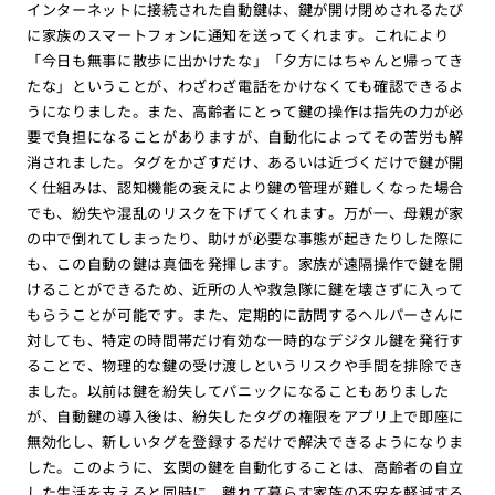
インターネットに接続された自動鍵は、鍵が開け閉めされるたび
に家族のスマートフォンに通知を送ってくれます。これにより
「今日も無事に散歩に出かけたな」「夕方にはちゃんと帰ってき
たな」ということが、わざわざ電話をかけなくても確認できるよ
うになりました。また、高齢者にとって鍵の操作は指先の力が必
要で負担になることがありますが、自動化によってその苦労も解
消されました。タグをかざすだけ、あるいは近づくだけで鍵が開
く仕組みは、認知機能の衰えにより鍵の管理が難しくなった場合
でも、紛失や混乱のリスクを下げてくれます。万が一、母親が家
の中で倒れてしまったり、助けが必要な事態が起きたりした際に
も、この自動の鍵は真価を発揮します。家族が遠隔操作で鍵を開
けることができるため、近所の人や救急隊に鍵を壊さずに入って
もらうことが可能です。また、定期的に訪問するヘルパーさんに
対しても、特定の時間帯だけ有効な一時的なデジタル鍵を発行す
ることで、物理的な鍵の受け渡しというリスクや手間を排除でき
ました。以前は鍵を紛失してパニックになることもありました
が、自動鍵の導入後は、紛失したタグの権限をアプリ上で即座に
無効化し、新しいタグを登録するだけで解決できるようになりま
した。このように、玄関の鍵を自動化することは、高齢者の自立
した生活を支えると同時に、離れて暮らす家族の不安を軽減する