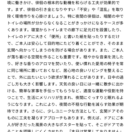
境に働きかけ、徘徊の根本的な動機を和らげる工夫が効果的で
す。まず、徘徊の引き金となりやすい「不安」や「混乱」を取り
除く環境作りを心掛けましょう。特に夜間の徘徊は、暗闇の中で
トイレの場所が分からなくなることがきっかけになるケースが多
くあります。寝室からトイレまでの廊下に足元灯を設置したり、
トイレのドアに大きく「便所」と書いた紙を貼ったりするだけ
で、ご本人は安心して目的地にたどり着くことができ、そのまま
玄関へ向かってしまうのを防げる場合があります。また、ご本人
が落ち着ける空間を作ることも重要です。穏やかな音楽を流した
り、好きな香りのアロマを焚いたり、使い慣れた愛用の椅子を常
に同じ場所に置いておくなど、居心地の良いリビングを整えるこ
とで、外に出たいという欲求が薄れることがあります。日中の過
ごし方も大きく影響します。天気の良い日には一緒に散歩に出か
ける、簡単な家事を手伝ってもらうなど、適度な運動や役割を持
つことで、生活にメリハリが生まれ、夜間にぐっすりと眠れるよ
うになります。これにより、夜間の不穏な行動を減らす効果が期
待できます。さらに、少しユニークな方法として、玄関ドアその
ものに工夫を凝らすアプローチもあります。例えば、ドアにご本
人が好きだった風景の大きなポスターを貼って、そこがドアであ
ることを認識しにくくさせたり、「本日は営業しておりません」