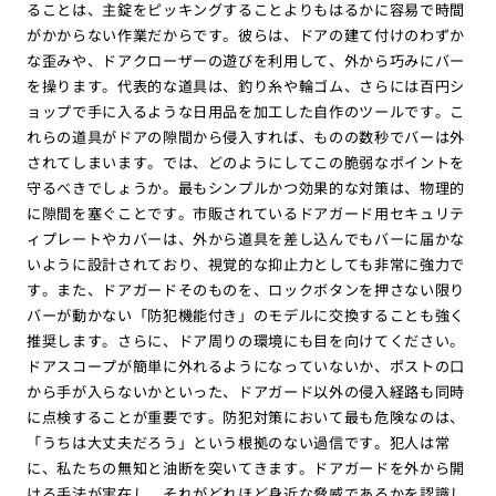
ることは、主錠をピッキングすることよりもはるかに容易で時間
がかからない作業だからです。彼らは、ドアの建て付けのわずか
な歪みや、ドアクローザーの遊びを利用して、外から巧みにバー
を操ります。代表的な道具は、釣り糸や輪ゴム、さらには百円シ
ョップで手に入るような日用品を加工した自作のツールです。こ
れらの道具がドアの隙間から侵入すれば、ものの数秒でバーは外
されてしまいます。では、どのようにしてこの脆弱なポイントを
守るべきでしょうか。最もシンプルかつ効果的な対策は、物理的
に隙間を塞ぐことです。市販されているドアガード用セキュリテ
ィプレートやカバーは、外から道具を差し込んでもバーに届かな
いように設計されており、視覚的な抑止力としても非常に強力で
す。また、ドアガードそのものを、ロックボタンを押さない限り
バーが動かない「防犯機能付き」のモデルに交換することも強く
推奨します。さらに、ドア周りの環境にも目を向けてください。
ドアスコープが簡単に外れるようになっていないか、ポストの口
から手が入らないかといった、ドアガード以外の侵入経路も同時
に点検することが重要です。防犯対策において最も危険なのは、
「うちは大丈夫だろう」という根拠のない過信です。犯人は常
に、私たちの無知と油断を突いてきます。ドアガードを外から開
ける手法が実在し、それがどれほど身近な脅威であるかを認識し