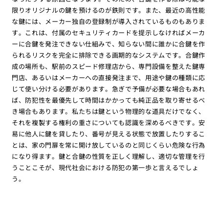
限りオリジナルの鍵を預けるのが鉄則です。また、最近の高性能
な鍵には、メーカー独自の登録制が導入されているものもありま
す。これは、付属のセキュリティカードを提示しなければメーカ
ーに合鍵を発注できない仕組みで、知らない間に誰かに合鍵を作
られるリスクを完全に排除できる画期的なシステムです。合鍵作
成の場所も、駅前のスピード修理店から、専門設備を整えた鍵専
門店、あるいはメーカーへの直接発注まで、用途や鍵の種類に応
じて使い分ける必要があります。急ぎで予備が必要な場合もあれ
ば、防犯性を最優先して時間はかかっても純正品を取り寄せるべ
き場合もあります。私たちは鍵という物理的な道具だけでなく、
それを複製する権利の重さについても認識を深めるべきです。安
易に他人に鍵を貸したり、番号が見える状態で放置したりするこ
とは、家の門扉を常に開け放しているのと同じくらい危険な行為
になり得ます。鍵と合鍵の性質を正しく理解し、適切な管理を行
うことこそが、現代社会における防犯の第一歩と言えるでしょ
う。