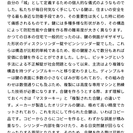
自分の「城」として定義するための個人的な儀式のようなもので
した。私たちが毎日何気なく手にしている鍵は、住まいの安全を
守る最も身近な防衛手段であり、その重要性は失くした時に初め
て痛感されるものです。鍵には多種多様な形状があり、その構造
によって防犯性能や合鍵を作る際の難易度が大きく異なります。
かつての日本の住宅で一般的だったのは、鍵の側面がギザギザし
た形状のディスクシリンダー錠やピンシリンダー錠でした。これ
らは構造が比較的単純であるため、街の鍵屋さんで数分もあれば
安価に合鍵を作ることができました。しかし、ピッキングという
手法による不正解錠が社会問題となって以来、主流はより複雑な
構造を持つディンプルキーへと移り変わりました。ディンプルキ
ーは鍵の表面に多数の小さなくぼみが彫られており、その組み合
わせは数億通りにも及ぶため、複製には高度な専用マシンと熟練
した技術が必要になります。合鍵を作ろうとする際、まず理解し
ておくべきは「マスターキー」と「複製された合鍵」の違いで
す。メーカーが製造したオリジナルの鍵は、極めて高い精度でカ
ットされており、これを元にして作られた合鍵は、いわばコピー
品です。コピーからさらにコピーを作ると、わずかな誤差が積み
重なり、シリンダー内部を傷つけたり、ある日突然鍵が回らなく
なったりする原因となります。そのため、合鍵を作る際は可能な