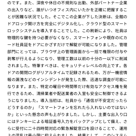
のです。また、深夜や休日の不規則な出勤、外部パートナー企業
の出入りなど、誰がいつオフィス内にいたかを正確に把握するこ
とが困難な状況でした。そこでこの企業が下した決断は、全館の
ドアロック開け方を完全にデジタル化し、クラウド型のスマート
ロックシステムを導入することでした。この刷新により、社員は
物理的な鍵を持つ必要がなくなり、スマートフォンや既存のICカ
ード社員証をドアにかざすだけで解錠が可能になりました。管理
部門にとっては、ブラウザ上の管理画面から一括で権限の付与や
剥奪が行えるようになり、管理工数は以前の十分の一以下に削減
されました。特筆すべきは、セキュリティレベルの向上です。各
ドアの開閉ログがリアルタイムで記録されるため、万が一機密情
報の漏洩などのインシデントが発生した際、迅速な調査が可能に
なります。また、特定の曜日や時間帯だけ有効なアクセス権を発
行できるため、清掃業者や配送業者の入室も安全に制御できるよ
うになりました。導入当初は、社員から「通信が不安定だったら
どうするのか」「スマートフォンを忘れたら入れないのではない
か」といった懸念の声も上がりました。しかし、主要な出入り口
にはテンキーによる暗証番号入力をバックアップとして備え、さ
らに受付に二十四時間対応の緊急解錠窓口を設けることで、運用
上の混乱は最小限に抑えられました。結果として、このシステム