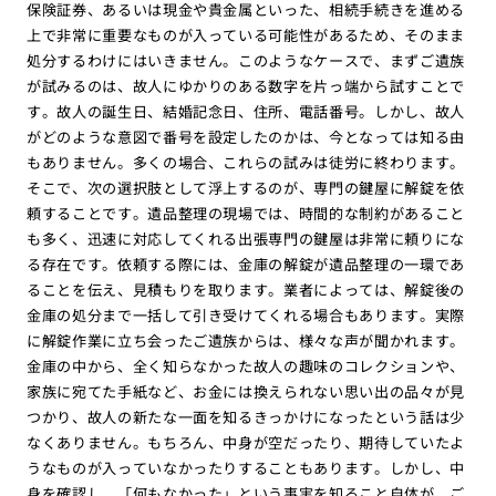
保険証券、あるいは現金や貴金属といった、相続手続きを進める
上で非常に重要なものが入っている可能性があるため、そのまま
処分するわけにはいきません。このようなケースで、まずご遺族
が試みるのは、故人にゆかりのある数字を片っ端から試すことで
す。故人の誕生日、結婚記念日、住所、電話番号。しかし、故人
がどのような意図で番号を設定したのかは、今となっては知る由
もありません。多くの場合、これらの試みは徒労に終わります。
そこで、次の選択肢として浮上するのが、専門の鍵屋に解錠を依
頼することです。遺品整理の現場では、時間的な制約があること
も多く、迅速に対応してくれる出張専門の鍵屋は非常に頼りにな
る存在です。依頼する際には、金庫の解錠が遺品整理の一環であ
ることを伝え、見積もりを取ります。業者によっては、解錠後の
金庫の処分まで一括して引き受けてくれる場合もあります。実際
に解錠作業に立ち会ったご遺族からは、様々な声が聞かれます。
金庫の中から、全く知らなかった故人の趣味のコレクションや、
家族に宛てた手紙など、お金には換えられない思い出の品々が見
つかり、故人の新たな一面を知るきっかけになったという話は少
なくありません。もちろん、中身が空だったり、期待していたよ
うなものが入っていなかったりすることもあります。しかし、中
身を確認し、「何もなかった」という事実を知ること自体が、ご