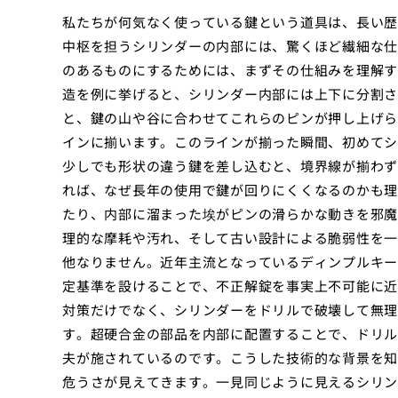
私たちが何気なく使っている鍵という道具は、長い歴
中枢を担うシリンダーの内部には、驚くほど繊細な仕
のあるものにするためには、まずその仕組みを理解す
造を例に挙げると、シリンダー内部には上下に分割さ
と、鍵の山や谷に合わせてこれらのピンが押し上げら
インに揃います。このラインが揃った瞬間、初めてシ
少しでも形状の違う鍵を差し込むと、境界線が揃わず
れば、なぜ長年の使用で鍵が回りにくくなるのかも理
たり、内部に溜まった埃がピンの滑らかな動きを邪魔
理的な摩耗や汚れ、そして古い設計による脆弱性を一
他なりません。近年主流となっているディンプルキー
定基準を設けることで、不正解錠を事実上不可能に近
対策だけでなく、シリンダーをドリルで破壊して無理
す。超硬合金の部品を内部に配置することで、ドリル
夫が施されているのです。こうした技術的な背景を知
危うさが見えてきます。一見同じように見えるシリン