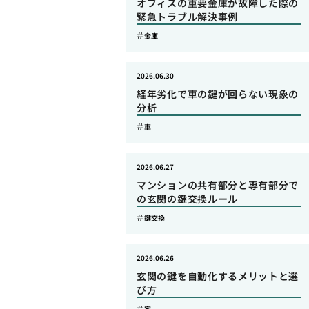
オフィスの重要金庫が故障した際の
緊急トラブル解決事例
金庫
2026.06.30
経年劣化で車の鍵が回らない現象の
分析
車
2026.06.27
マンションの共有部分と専有部分で
の玄関の鍵交換ルール
鍵交換
2026.06.26
玄関の鍵を自動化するメリットと選
び方
家