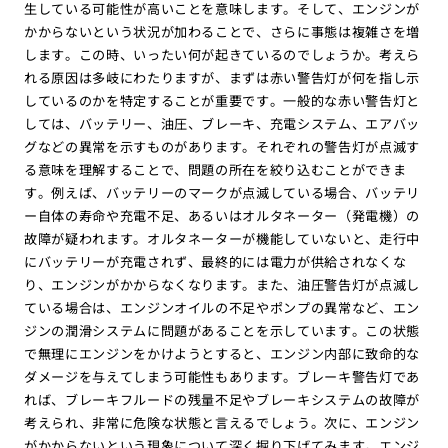
生している可能性が高いことを意味します。そして、エンジンが
かからないという状況が加わることで、さらに事態は複雑さを増
します。この時、いったい何が起きているのでしょうか。考えら
れる原因は多岐にわたりますが、まずは赤い警告灯が何を指し示
しているのかを特定することが重要です。一般的な赤い警告灯と
しては、バッテリー、油圧、ブレーキ、充電システム、エアバッ
グなどの異常を示すものがあります。それぞれの警告灯が点滅す
る意味を理解することで、問題の所在を絞り込むことができま
す。例えば、バッテリーのマークが点滅している場合、バッテリ
ー自体の寿命や充電不足、あるいはオルタネーター（発電機）の
故障が疑われます。オルタネーターが機能していないと、走行中
にバッテリーが充電されず、最終的には電力が供給されなくな
り、エンジンがかからなくなります。また、油圧警告灯が点滅し
ている場合は、エンジンオイルの不足やポンプの異常など、エン
ジンの潤滑システムに問題があることを示しています。この状態
で無理にエンジンをかけようとすると、エンジン内部に致命的な
ダメージを与えてしまう可能性もあります。ブレーキ警告灯であ
れば、ブレーキフルードの残量不足やブレーキシステムの故障が
考えられ、非常に危険な状態と言えるでしょう。次に、エンジン
がかからないという現象について深く掘り下げてみます。エンジ