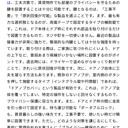
は
、工夫次第で、賃貸物件でも部屋のプライバシーを守るための
鍵を設置することは十分に可能です。鍵となるのは、「工事不
要」で「原状回復が可能」な製品を選ぶことです。まず、最も有
力な選択肢となるのが、両面テープで固定するタイプの補助錠で
す。これは、ドア本体とドア枠にそれぞれ部品を貼り付けるだけ
で設置できるもので、ネジや釘を一切使いません。最近の製品は
接着力が非常に強力で、簡易的な内鍵としては十分な強度を持っ
ています。取り付ける際は、ご家族に気づかれにくいよう、ドア
の上下など、普段あまり視線がいかない場所に設置するのがポイ
ントです。退去時には、ドライヤーで温めながらゆっくり剥がす
ことで、きれいに原状回復が可能です。次に、ドアノブ自体に工
夫を凝らす方法もあります。既存のドアノブが、室内側のボタン
を押して施錠するタイプ（インテグラル錠や円筒錠）であれば、
「ドアノブカバー」という製品が有効です。これは、ドアノブ全
体を覆ってしまい、特定の操作をしないと回せなくするもので、
プライバシー保護に役立ちます。また、ドアとドア枠の間に金具
を引っ掛けて固定する、持ち運び可能な「ポータブルロック」
も、賃貸暮らしの強い味方です。工事不要で、使いたい時だけ簡
単に設置できます。ただし、どのような対策を講じるにしても、
事前に管理会社や大家さんに「プライバシー確保のために、ドア